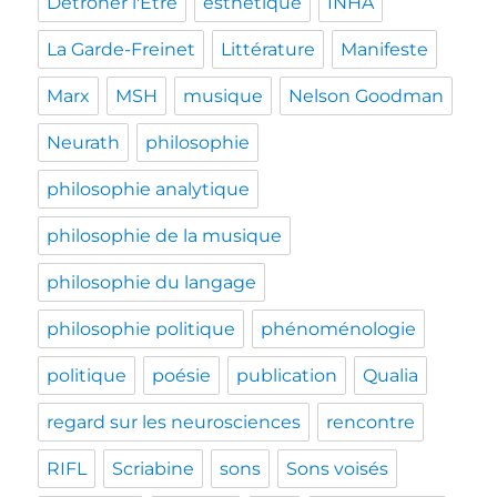
Détrôner l'Être
esthétique
INHA
La Garde-Freinet
Littérature
Manifeste
Marx
MSH
musique
Nelson Goodman
Neurath
philosophie
philosophie analytique
philosophie de la musique
philosophie du langage
philosophie politique
phénoménologie
politique
poésie
publication
Qualia
regard sur les neurosciences
rencontre
RIFL
Scriabine
sons
Sons voisés