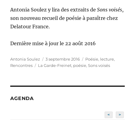
Antonia Soulez y lira des extraits de
Sons voisés
,
son nouveau recueil de poésie à paraître chez
Delatour France.
Dernière mise à jour le 22 août 2016
Auteur
Publié
Catégories
Antonia Soulez
3 septembre 2016
Poésie, lecture
,
Étiquettes
le
Rencontres
La Garde-Freinet
,
poésie
,
Sons voisés
AGENDA
<
>