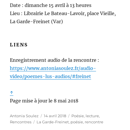
Date : dimanche 15 avril à 13 heures
Lieu : Librairie Le Bateau-Lavoir, place Vieille,
La Garde-Freinet (Var)
LIENS
Enregistrement audio de la rencontre :
https://www.antoniasoulez.fr/audio-
video/poemes-lus-audios/#freinet
↑
Page mise à jour le 8 mai 2018
Auteur
Publié
Catégories
Antonia Soulez
14 avril 2018
Poésie, lecture
,
Étiquettes
le
Rencontres
La Garde-Freinet
,
poésie
,
rencontre