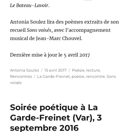
Le Bateau-Lavoir
.
Antonia Soulez lira des poèmes extraits de son
recueil
Sons voisés
, avec l’accompagnement
musical de Jean-Marc Chouvel.
Dernière mise à jour le 5 avril 2017
Auteur
Publié
Catégories
Antonia Soulez
15 avril 2017
Poésie, lecture
,
Étiquettes
le
Rencontres
La Garde-Freinet
,
poésie
,
rencontre
,
Sons
voisés
Soirée poétique à La
Garde-Freinet (Var), 3
septembre 2016